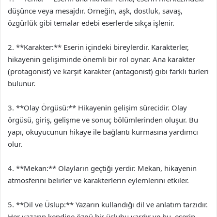
düşünce veya mesajdır. Örneğin, aşk, dostluk, savaş,
özgürlük gibi temalar edebi eserlerde sıkça işlenir.
2. **Karakter:** Eserin içindeki bireylerdir. Karakterler,
hikayenin gelişiminde önemli bir rol oynar. Ana karakter
(protagonist) ve karşıt karakter (antagonist) gibi farklı türleri
bulunur.
3. **Olay Örgüsü:** Hikayenin gelişim sürecidir. Olay
örgüsü, giriş, gelişme ve sonuç bölümlerinden oluşur. Bu
yapı, okuyucunun hikaye ile bağlantı kurmasına yardımcı
olur.
4. **Mekan:** Olayların geçtiği yerdir. Mekan, hikayenin
atmosferini belirler ve karakterlerin eylemlerini etkiler.
5. **Dil ve Üslup:** Yazarın kullandığı dil ve anlatım tarzıdır.
Her yazarın kendine özgü bir üslubu vardır ve bu, eserin