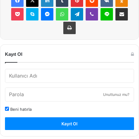
Pocket
Skype
Messenger
WhatsApp
Telegram
Viber
Line
E-Posta ile payla
Yazdır
Kayıt Ol
Unuttunuz mu?
Beni hatırla
Kayıt Ol