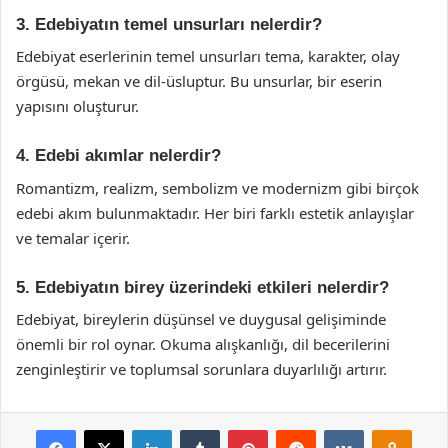
3. Edebiyatın temel unsurları nelerdir?
Edebiyat eserlerinin temel unsurları tema, karakter, olay
örgüsü, mekan ve dil-üsluptur. Bu unsurlar, bir eserin
yapısını oluşturur.
4. Edebi akımlar nelerdir?
Romantizm, realizm, sembolizm ve modernizm gibi birçok
edebi akım bulunmaktadır. Her biri farklı estetik anlayışlar
ve temalar içerir.
5. Edebiyatın birey üzerindeki etkileri nelerdir?
Edebiyat, bireylerin düşünsel ve duygusal gelişiminde
önemli bir rol oynar. Okuma alışkanlığı, dil becerilerini
zenginleştirir ve toplumsal sorunlara duyarlılığı artırır.
Facebook
X
LinkedIn
Tumblr
Pinterest
Reddit
VKontakte
Odnok