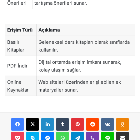
Önerileri
tartışma önerileri sunar.
Erişim Türü
Açıklama
Basılı
Geleneksel ders kitapları olarak sınıflarda
Kitaplar
kullanılır.
Dijital ortamda erişim imkanı sunarak,
PDF İndir
kolay ulaşım sağlar.
Online
Web siteleri üzerinden erişilebilen ek
Kaynaklar
materyaller sunar.
Facebook
X
LinkedIn
Tumblr
Pinterest
Reddit
VKontakte
Odnok
Pocket
Skype
Messenger
WhatsApp
Telegram
Viber
Line
E-Posta ile payla