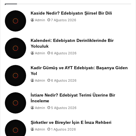
Kaside Nedir? Edebiyatın Şiirsel Bir Dili
Admin
7 Ağustos 2026
Kalenderi: Edebiyatın Derinliklerinde Bir
Yolculuk
Admin
6 Ağustos 2026
Kadir Gümüş ve AYT Edebiyatı: Başarıya Giden
Yol
Admin
6 Ağustos 2026
İstiare Nedir? Edebiyat Terimi Üzerine Bir
İnceleme
Admin
5 Ağustos 2026
Şirketler ve Bireyler İçin E İmza Rehberi
Admin
1 Ağustos 2026