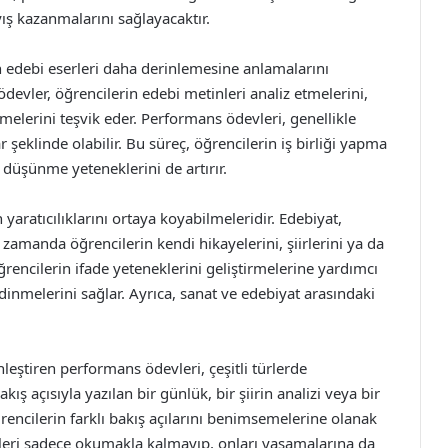
yış kazanmalarını sağlayacaktır.
n edebi eserleri daha derinlemesine anlamalarını
devler, öğrencilerin edebi metinleri analiz etmelerini,
elerini teşvik eder. Performans ödevleri, genellikle
 şeklinde olabilir. Bu süreç, öğrencilerin iş birliği yapma
 düşünme yeteneklerini de artırır.
yaratıcılıklarını ortaya koyabilmeleridir. Edebiyat,
zamanda öğrencilerin kendi hikayelerini, şiirlerini ya da
ğrencilerin ifade yeteneklerini geliştirmelerine yardımcı
dinmelerini sağlar. Ayrıca, sanat ve edebiyat arasındaki
inleştiren performans ödevleri, çeşitli türlerde
ış açısıyla yazılan bir günlük, bir şiirin analizi veya bir
encilerin farklı bakış açılarını benimsemelerine olanak
tinleri sadece okumakla kalmayıp, onları yaşamalarına da