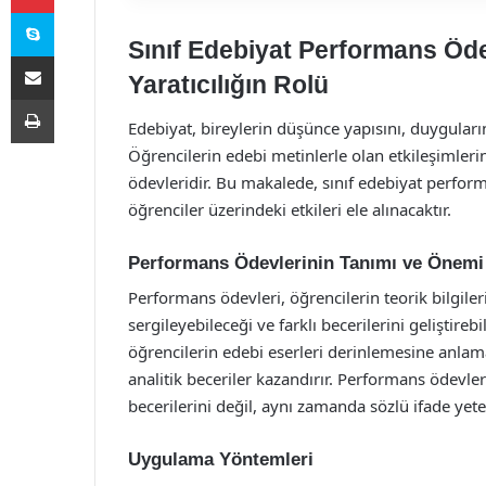
Skype
Sınıf Edebiyat Performans Öd
E-Posta ile paylaş
Yaratıcılığın Rolü
Yazdır
Edebiyat, bireylerin düşünce yapısını, duyguların
Öğrencilerin edebi metinlerle olan etkileşimleri
ödevleridir. Bu makalede, sınıf edebiyat perfo
öğrenciler üzerindeki etkileri ele alınacaktır.
Performans Ödevlerinin Tanımı ve Önemi
Performans ödevleri, öğrencilerin teorik bilgileri
sergileyebileceği ve farklı becerilerini geliştireb
öğrencilerin edebi eserleri derinlemesine anla
analitik beceriler kazandırır. Performans ödevl
becerilerini değil, aynı zamanda sözlü ifade yete
Uygulama Yöntemleri