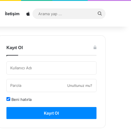
Sitemap
Arama
İletişim
yap
...
Kayıt Ol
Unuttunuz mu?
Beni hatırla
Kayıt Ol