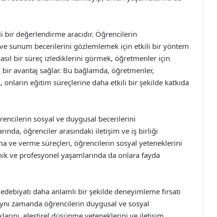
 bir değerlendirme aracıdır. Öğrencilerin
i ve sunum becerilerini gözlemlemek için etkili bir yöntem
sıl bir süreç izlediklerini görmek, öğretmenler için
k bir avantaj sağlar. Bu bağlamda, öğretmenler,
, onların eğitim süreçlerine daha etkili bir şekilde katkıda
ncilerin sosyal ve duygusal becerilerini
ında, öğrenciler arasındaki iletişim ve iş birliği
 alma ve verme süreçleri, öğrencilerin sosyal yeteneklerini
emik ve profesyonel yaşamlarında da onlara fayda
 edebiyatı daha anlamlı bir şekilde deneyimleme fırsatı
 aynı zamanda öğrencilerin duygusal ve sosyal
ıklarını, eleştirel düşünme yeteneklerini ve iletişim