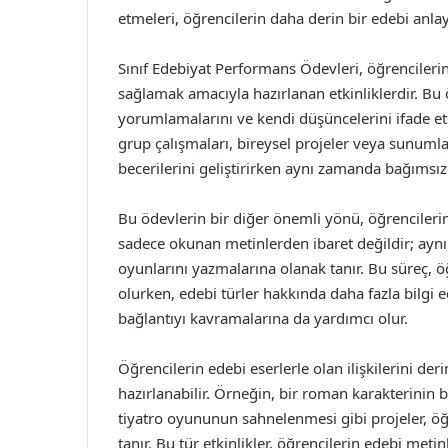
etmeleri, öğrencilerin daha derin bir edebi anla
Sınıf Edebiyat Performans Ödevleri, öğrencileri
sağlamak amacıyla hazırlanan etkinliklerdir. Bu ö
yorumlamalarını ve kendi düşüncelerini ifade etm
grup çalışmaları, bireysel projeler veya sunumlar
becerilerini geliştirirken aynı zamanda bağımsız
Bu ödevlerin bir diğer önemli yönü, öğrencilerin 
sadece okunan metinlerden ibaret değildir; aynı 
oyunlarını yazmalarına olanak tanır. Bu süreç, ö
olurken, edebi türler hakkında daha fazla bilgi e
bağlantıyı kavramalarına da yardımcı olur.
Öğrencilerin edebi eserlerle olan ilişkilerini der
hazırlanabilir. Örneğin, bir roman karakterinin bak
tiyatro oyununun sahnelenmesi gibi projeler, öğr
tanır. Bu tür etkinlikler, öğrencilerin edebi me