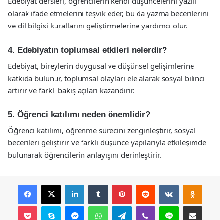
Edebiyat dersleri, öğrencilerin kendi düşüncelerini yazılı
olarak ifade etmelerini teşvik eder, bu da yazma becerilerini
ve dil bilgisi kurallarını geliştirmelerine yardımcı olur.
4. Edebiyatın toplumsal etkileri nelerdir?
Edebiyat, bireylerin duygusal ve düşünsel gelişimlerine
katkıda bulunur, toplumsal olayları ele alarak sosyal bilinci
artırır ve farklı bakış açıları kazandırır.
5. Öğrenci katılımı neden önemlidir?
Öğrenci katılımı, öğrenme sürecini zenginleştirir, sosyal
becerileri geliştirir ve farklı düşünce yapılarıyla etkileşimde
bulunarak öğrencilerin anlayışını derinleştirir.
Facebook
X
LinkedIn
Tumblr
Pinterest
Reddit
VKontakte
Odnok
Pocket
Skype
Messenger
WhatsApp
Telegram
Viber
Line
E-Posta ile payla