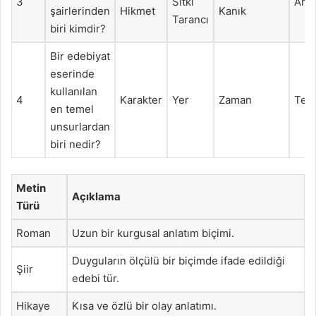
3
Sıtkı
Ahme
şairlerinden
Hikmet
Kanık
Tarancı
biri kimdir?
Bir edebiyat
eserinde
kullanılan
4
Karakter
Yer
Zaman
Tem
en temel
unsurlardan
biri nedir?
Metin
Açıklama
Türü
Roman
Uzun bir kurgusal anlatım biçimi.
Duyguların ölçülü bir biçimde ifade edildiği
Şiir
edebi tür.
Hikaye
Kısa ve özlü bir olay anlatımı.