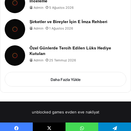
İnceleme
Admin
5 Ağustos 2026
Şirketler ve Bireyler İçin E İmza Rehberi
Admin
1 Ağustos 2026
Özel Günlerde Tercih Edilen Lüks Hediye
Kutuları
Admin
25 Temmuz 2026
Daha Fazla Yükle
unblocked games
evden eve nakliyat