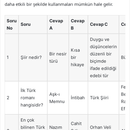
daha etkili bir şekilde kullanmaları mümkün hale gelir.
Soru
Cevap
Cevap
Soru
Cevap C
Cev
No
A
B
Duygu ve
düşüncelerin
Kısa
Bir nesir
düzenli bir
1
Şiir nedir?
bir
Büt
türü
biçimde
hikaye
ifade edildiği
edebi tür
Fela
İlk Türk
Aşk-ı
Bey 
2
romanı
İntibah
Türk Şiiri
Memnu
Rak
hangisidir?
Efen
En çok
Cahit
bilinen Türk
Nazım
Orhan Veli