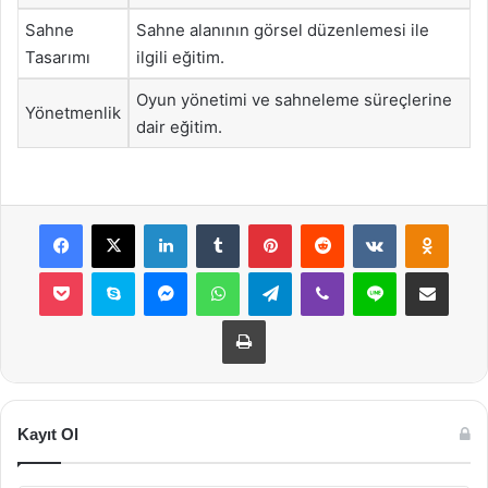
Sahne
Sahne alanının görsel düzenlemesi ile
Tasarımı
ilgili eğitim.
Oyun yönetimi ve sahneleme süreçlerine
Yönetmenlik
dair eğitim.
Facebook
X
LinkedIn
Tumblr
Pinterest
Reddit
VKontakte
Odnok
Pocket
Skype
Messenger
WhatsApp
Telegram
Viber
Line
E-Posta ile payla
Yazdır
Kayıt Ol