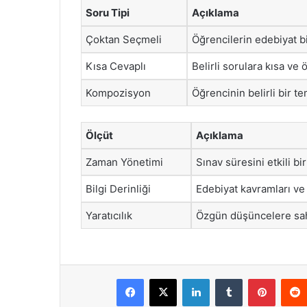
Soru Tipi
Açıklama
Çoktan Seçmeli
Öğrencilerin edebiyat bil
Kısa Cevaplı
Belirli sorulara kısa ve
Kompozisyon
Öğrencinin belirli bir 
Ölçüt
Açıklama
Zaman Yönetimi
Sınav süresini etkili bi
Bilgi Derinliği
Edebiyat kavramları ve y
Yaratıcılık
Özgün düşüncelere sah
Facebook
X
LinkedIn
Tumblr
Pintere