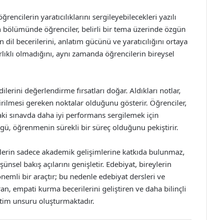
rencilerin yaratıcılıklarını sergileyebilecekleri yazılı
 bölümünde öğrenciler, belirli bir tema üzerinde özgün
dil becerilerini, anlatım gücünü ve yaratıcılığını ortaya
lıklı olmadığını, aynı zamanda öğrencilerin bireysel
lerini değerlendirme fırsatları doğar. Aldıkları notlar,
tirilmesi gereken noktalar olduğunu gösterir. Öğrenciler,
aki sınavda daha iyi performans sergilemek için
ü, öğrenmenin sürekli bir süreç olduğunu pekiştirir.
cilerin sadece akademik gelişimlerine katkıda bulunmaz,
sel bakış açılarını genişletir. Edebiyat, bireylerin
mli bir araçtır; bu nedenle edebiyat dersleri ve
ran, empati kurma becerilerini geliştiren ve daha bilinçli
itim unsuru oluşturmaktadır.