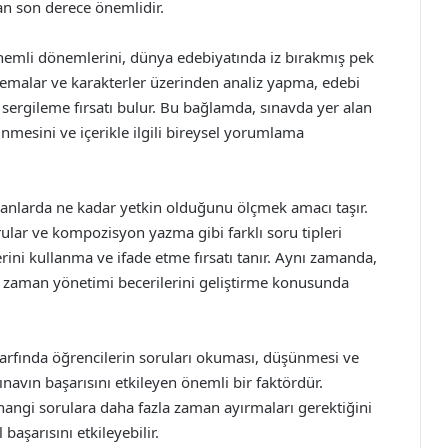
dan son derece önemlidir.
 önemli dönemlerini, dünya edebiyatında iz bırakmış pek
i temalar ve karakterler üzerinden analiz yapma, edebi
 sergileme fırsatı bulur. Bu bağlamda, sınavda yer alan
nmesini ve içerikle ilgili bireysel yorumlama
ı alanlarda ne kadar yetkin olduğunu ölçmek amacı taşır.
rular ve kompozisyon yazma gibi farklı soru tipleri
rini kullanma ve ifade etme fırsatı tanır. Aynı zamanda,
e zaman yönetimi becerilerini geliştirme konusunda
 zarfında öğrencilerin soruları okuması, düşünmesi ve
navın başarısını etkileyen önemli bir faktördür.
angi sorulara daha fazla zaman ayırmaları gerektiğini
 başarısını etkileyebilir.