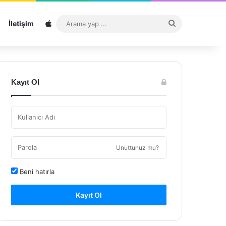
Sitemap
Arama
İletişim
yap
...
Kayıt Ol
Unuttunuz mu?
Beni hatırla
Kayıt Ol