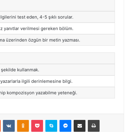
gilerini test eden, 4-5 şıklı sorular.
 öz yanıtlar verilmesi gereken bölüm.
tema üzerinden özgün bir metin yazması.
r şekilde kullanmak.
azarlarla ilgili derinlemesine bilgi.
ip kompozisyon yazabilme yeteneği.
st
Reddit
VKontakte
Odnoklassniki
Pocket
Skype
Messenger
E-Posta ile paylaş
Yazdır