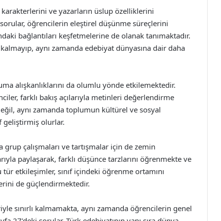
 karakterlerini ve yazarların üslup özelliklerini
sorular, öğrencilerin eleştirel düşünme süreçlerini
ndaki bağlantıları keşfetmelerine de olanak tanımaktadır.
 kalmayıp, aynı zamanda edebiyat dünyasına dair daha
uma alışkanlıklarını da olumlu yönde etkilemektedir.
ciler, farklı bakış açılarıyla metinleri değerlendirme
i değil, aynı zamanda toplumun kültürel ve sosyal
geliştirmiş olurlar.
a grup çalışmaları ve tartışmalar için de zemin
arıyla paylaşarak, farklı düşünce tarzlarını öğrenmekte ve
Bu tür etkileşimler, sınıf içindeki öğrenme ortamını
erini de güçlendirmektedir.
riyle sınırlı kalmamakta, aynı zamanda öğrencilerin genel
ayfa 27’deki sorular, Türk edebiyatının yanı sıra dünya