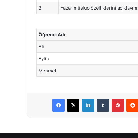
3
Yazarın üslup özelliklerini açıklayını
Öğrenci Adı
Ali
Aylin
Mehmet
Facebook
X
LinkedIn
Tumblr
Pintere