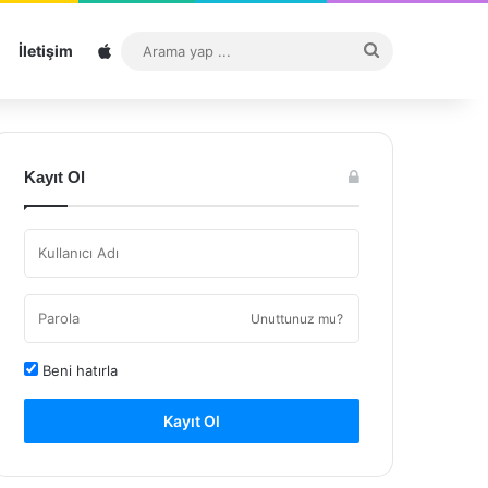
Sitemap
Arama
İletişim
yap
...
Kayıt Ol
Unuttunuz mu?
Beni hatırla
Kayıt Ol