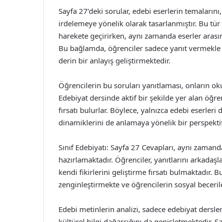
Sayfa 27’deki sorular, edebi eserlerin temalarını,
irdelemeye yönelik olarak tasarlanmıştır. Bu tür 
harekete geçirirken, aynı zamanda eserler arası
Bu bağlamda, öğrenciler sadece yanıt vermekle
derin bir anlayış geliştirmektedir.
Öğrencilerin bu soruları yanıtlaması, onların ok
Edebiyat dersinde aktif bir şekilde yer alan öğren
fırsatı bulurlar. Böylece, yalnızca edebi eserler
dinamiklerini de anlamaya yönelik bir perspektif 
Sınıf Edebiyatı: Sayfa 27 Cevapları, aynı zamand
hazırlamaktadır. Öğrenciler, yanıtlarını arkadaşl
kendi fikirlerini geliştirme fırsatı bulmaktadır. 
zenginleştirmekte ve öğrencilerin sosyal beceril
Edebi metinlerin analizi, sadece edebiyat dersle
kültürel bilgi dağarcığını da genişletmektedir. S