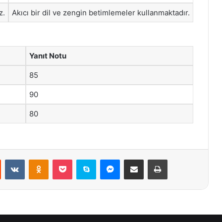
z.
Akıcı bir dil ve zengin betimlemeler kullanmaktadır.
Yanıt Notu
85
90
80
st
Reddit
VKontakte
Odnoklassniki
Pocket
Skype
Messenger
E-Posta ile paylaş
Yazdır