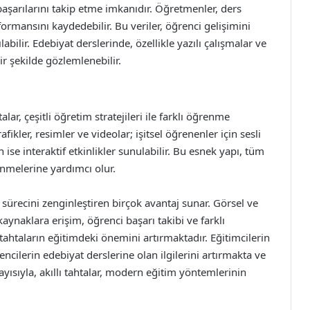
 başarılarını takip etme imkanıdır. Öğretmenler, ders
formansını kaydedebilir. Bu veriler, öğrenci gelişimini
abilir. Edebiyat derslerinde, özellikle yazılı çalışmalar ve
r şekilde gözlemlenebilir.
alar, çeşitli öğretim stratejileri ile farklı öğrenme
afikler, resimler ve videolar; işitsel öğrenenler için sesli
 ise interaktif etkinlikler sunulabilir. Bu esnek yapı, tüm
enmelerine yardımcı olur.
m sürecini zenginleştiren birçok avantaj sunar. Görsel ve
 kaynaklara erişim, öğrenci başarı takibi ve farklı
 tahtaların eğitimdeki önemini artırmaktadır. Eğitimcilerin
encilerin edebiyat derslerine olan ilgilerini artırmakta ve
ısıyla, akıllı tahtalar, modern eğitim yöntemlerinin