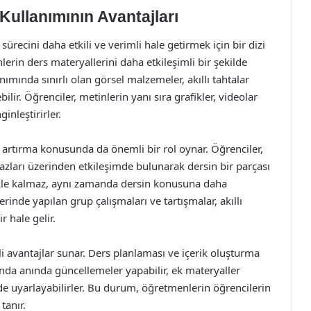
 Kullanımının Avantajları
 sürecini daha etkili ve verimli hale getirmek için bir dizi
nlerin ders materyallerini daha etkileşimli bir şekilde
ımında sınırlı olan görsel malzemeler, akıllı tahtalar
ilir. Öğrenciler, metinlerin yanı sıra grafikler, videolar
inleştirirler.
nı artırma konusunda da önemli bir rol oynar. Öğrenciler,
azları üzerinden etkileşimde bulunarak dersin bir parçası
mekle kalmaz, aynı zamanda dersin konusuna daha
rinde yapılan grup çalışmaları ve tartışmalar, akıllı
r hale gelir.
li avantajlar sunar. Ders planlaması ve içerik oluşturma
sında anında güncellemeler yapabilir, ek materyaller
lde uyarlayabilirler. Bu durum, öğretmenlerin öğrencilerin
tanır.