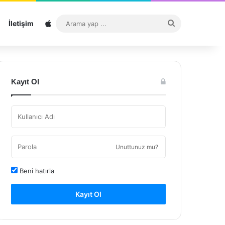
Sitemap
Arama
İletişim
yap
...
Kayıt Ol
Unuttunuz mu?
Beni hatırla
Kayıt Ol