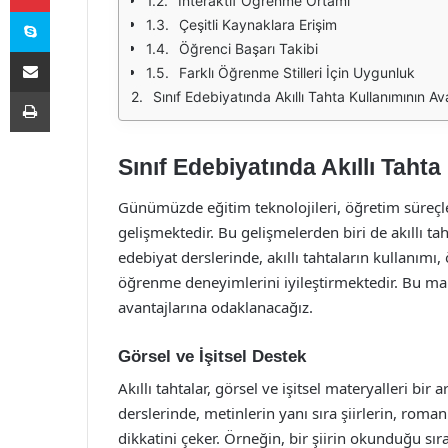
İnteraktif Öğrenme Ortamı
Skype
Çeşitli Kaynaklara Erişim
Öğrenci Başarı Takibi
E-Posta ile paylaş
Farklı Öğrenme Stilleri İçin Uygunluk
Yazdır
Sınıf Edebiyatında Akıllı Tahta Kullanımının Ava
Sınıf Edebiyatında Akıllı Tahta
Günümüzde eğitim teknolojileri, öğretim süreçler
gelişmektedir. Bu gelişmelerden biri de akıllı tah
edebiyat derslerinde, akıllı tahtaların kullanım
öğrenme deneyimlerini iyileştirmektedir. Bu maka
avantajlarına odaklanacağız.
Görsel ve İşitsel Destek
Akıllı tahtalar, görsel ve işitsel materyalleri bir 
derslerinde, metinlerin yanı sıra şiirlerin, roma
dikkatini çeker. Örneğin, bir şiirin okunduğu sıra