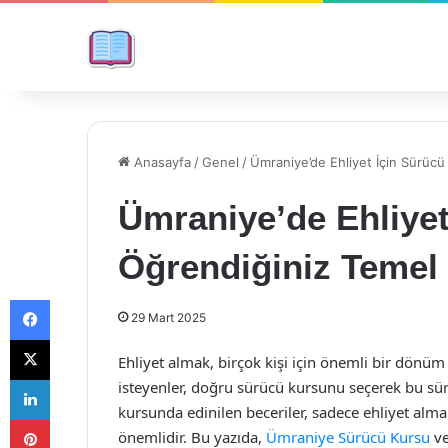
Anasayfa
/
Genel
/
Ümraniye’de Ehliyet İçin Sürüc
Ümraniye’de Ehliye
Öğrendiğiniz Temel
Facebook
29 Mart 2025
X
Ehliyet almak, birçok kişi için önemli bir dönüm 
LinkedIn
isteyenler, doğru sürücü kursunu seçerek bu süre
kursunda edinilen beceriler, sadece ehliyet alm
Pinterest
önemlidir. Bu yazıda,
Ümraniye Sürücü Kursu
ve