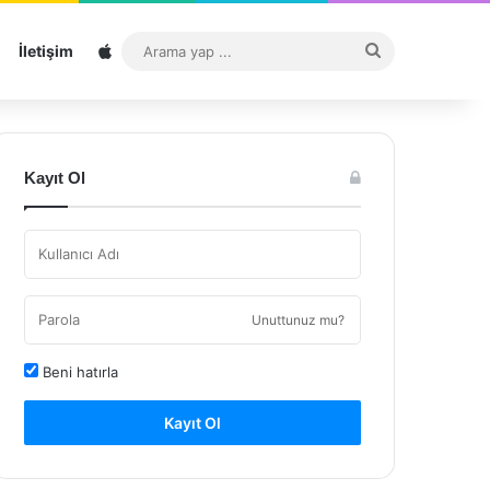
Sitemap
Arama
İletişim
yap
...
Kayıt Ol
Unuttunuz mu?
Beni hatırla
Kayıt Ol