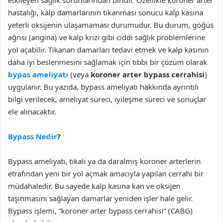
etkileyen sağlık sorunlarından biridir. Özellikle koroner arter
hastalığı, kalp damarlarının tıkanması sonucu kalp kasına
yeterli oksijenin ulaşamaması durumudur. Bu durum, göğüs
ağrısı (angina) ve kalp krizi gibi ciddi sağlık problemlerine
yol açabilir. Tıkanan damarları tedavi etmek ve kalp kasının
daha iyi beslenmesini sağlamak için tıbbi bir çözüm olarak
bypas ameliyatı
(veya
koroner arter bypass cerrahisi
)
uygulanır. Bu yazıda, bypass ameliyatı hakkında ayrıntılı
bilgi verilecek, ameliyat süreci, iyileşme süreci ve sonuçlar
ele alınacaktır.
Bypass Nedir
?
Bypass ameliyatı, tıkalı ya da daralmış koroner arterlerin
etrafından yeni bir yol açmak amacıyla yapılan cerrahi bir
müdahaledir. Bu sayede kalp kasına kan ve oksijen
taşınmasını sağlayan damarlar yeniden işler hale gelir.
Bypass işlemi, “koroner arter bypass cerrahisi” (CABG)