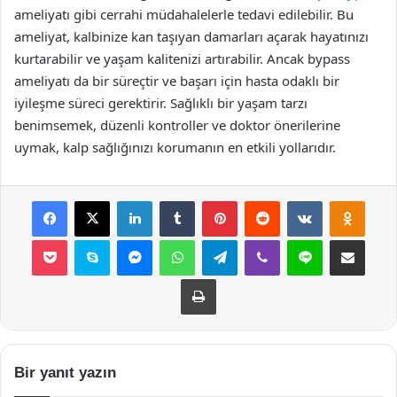
ameliyatı gibi cerrahi müdahalelerle tedavi edilebilir. Bu
ameliyat, kalbinize kan taşıyan damarları açarak hayatınızı
kurtarabilir ve yaşam kalitenizi artırabilir. Ancak bypass
ameliyatı da bir süreçtir ve başarı için hasta odaklı bir
iyileşme süreci gerektirir. Sağlıklı bir yaşam tarzı
benimsemek, düzenli kontroller ve doktor önerilerine
uymak, kalp sağlığınızı korumanın en etkili yollarıdır.
Facebook
X
LinkedIn
Tumblr
Pinterest
Reddit
VKontakte
Odnok
Pocket
Skype
Messenger
WhatsApp
Telegram
Viber
Line
E-Posta ile payla
Yazdır
Bir yanıt yazın