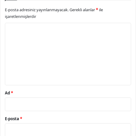
E-posta adresiniz yayınlanmayacak.
Gerekli alanlar
*
ile
işaretlenmişlerdir
Y
o
r
u
m
*
Ad
*
E-posta
*