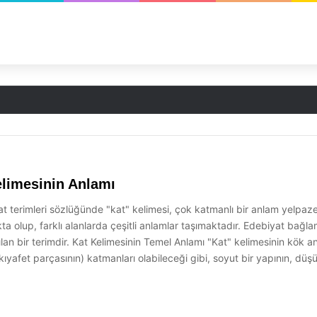
ceğe Uzanan Bir Yolculuk
elimesinin Anlamı
t terimleri sözlüğünde "kat" kelimesi, çok katmanlı bir anlam yelpazes
a olup, farklı alanlarda çeşitli anlamlar taşımaktadır. Edebiyat bağlam
lan bir terimdir. Kat Kelimesinin Temel Anlamı "Kat" kelimesinin kök an
ir kıyafet parçasının) katmanları olabileceği gibi, soyut bir yapının, 