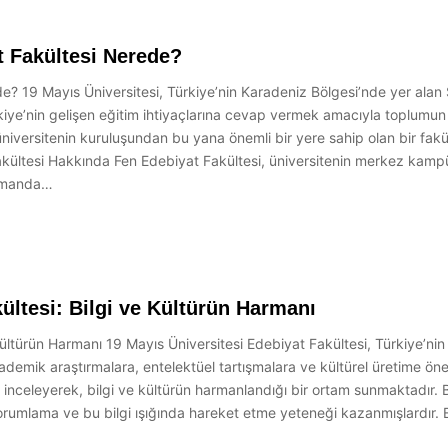
t Fakültesi Nerede?
de? 19 Mayıs Üniversitesi, Türkiye’nin Karadeniz Bölgesi’nde yer ala
kiye’nin gelişen eğitim ihtiyaçlarına cevap vermek amacıyla toplumun 
niversitenin kuruluşundan bu yana önemli bir yere sahip olan bir fak
Fakültesi Hakkında Fen Edebiyat Fakültesi, üniversitenin merkez kam
zamanda…
ültesi: Bilgi ve Kültürün Harmanı
 Kültürün Harmanı 19 Mayıs Üniversitesi Edebiyat Fakültesi, Türkiye’n
kademik araştırmalara, entelektüel tartışmalara ve kültürel üretime ön
inceleyerek, bilgi ve kültürün harmanlandığı bir ortam sunmaktadır. Bilg
yorumlama ve bu bilgi ışığında hareket etme yeteneği kazanmışlardır. Ede