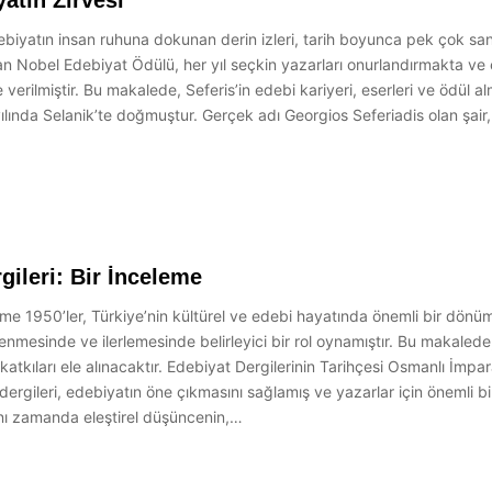
atın Zirvesi
biyatın insan ruhuna dokunan derin izleri, tarih boyunca pek çok s
olan Nobel Edebiyat Ödülü, her yıl seçkin yazarları onurlandırmakta ve
rilmiştir. Bu makalede, Seferis’in edebi kariyeri, eserleri ve ödül alma
 yılında Selanik’te doğmuştur. Gerçek adı Georgios Seferiadis olan şa
gileri: Bir İnceleme
leme 1950’ler, Türkiye’nin kültürel ve edebi hayatında önemli bir dön
illenmesinde ve ilerlemesinde belirleyici bir rol oynamıştır. Bu makal
lan katkıları ele alınacaktır. Edebiyat Dergilerinin Tarihçesi Osmanlı 
ergileri, edebiyatın öne çıkmasını sağlamış ve yazarlar için önemli bi
ynı zamanda eleştirel düşüncenin,…