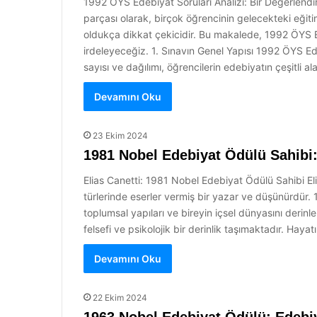
1992 ÖYS Edebiyat Soruları Analizi: Bir Değerlendi
parçası olarak, birçok öğrencinin gelecekteki eğiti
oldukça dikkat çekicidir. Bu makalede, 1992 ÖYS Ede
irdeleyeceğiz. 1. Sınavın Genel Yapısı 1992 ÖYS Ede
sayısı ve dağılımı, öğrencilerin edebiyatın çeşitli a
Devamını Oku
23 Ekim 2024
1981 Nobel Edebiyat Ödülü Sahibi:
Elias Canetti: 1981 Nobel Edebiyat Ödülü Sahibi E
türlerinde eserler vermiş bir yazar ve düşünürdür. 
toplumsal yapıları ve bireyin içsel dünyasını derinlem
felsefi ve psikolojik bir derinlik taşımaktadır. Haya
Devamını Oku
22 Ekim 2024