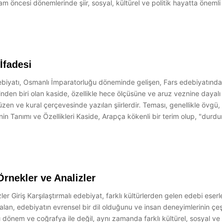
lam öncesi dönemlerinde şiir, sosyal, kültürel ve politik hayatta öneml
İfadesi
debiyatı, Osmanlı İmparatorluğu döneminde gelişen, Fars edebiyatında
inden biri olan kaside, özellikle hece ölçüsüne ve aruz veznine dayalı 
r düzen ve kural çerçevesinde yazılan şiirlerdir. Teması, genellikle öv
nin Tanımı ve Özellikleri Kaside, Arapça kökenli bir terim olup, "durd
Örnekler ve Analizler
er Giriş Karşılaştırmalı edebiyat, farklı kültürlerden gelen edebi eserle
lan, edebiyatın evrensel bir dil olduğunu ve insan deneyimlerinin çeşitl
dönem ve coğrafya ile değil, aynı zamanda farklı kültürel, sosyal ve 