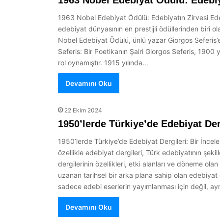
1963 Nobel Edebiyat Ödülü: Edebiy
1963 Nobel Edebiyat Ödülü: Edebiyatın Zirvesi Ede
edebiyat dünyasının en prestijli ödüllerinden biri 
Nobel Edebiyat Ödülü, ünlü yazar Giorgos Seferis’e ve
Seferis: Bir Poetikanın Şairi Giorgos Seferis, 1900
rol oynamıştır. 1915 yılında…
Devamını Oku
22 Ekim 2024
1950’lerde Türkiye’de Edebiyat Der
1950’lerde Türkiye’de Edebiyat Dergileri: Bir İnce
özellikle edebiyat dergileri, Türk edebiyatının şek
dergilerinin özellikleri, etki alanları ve döneme o
uzanan tarihsel bir arka plana sahip olan edebiyat d
sadece edebi eserlerin yayımlanması için değil, a
Devamını Oku