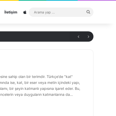
Sitemap
Arama
İletişim
yap
...
ine sahip olan bir terimdir. Türkçe’de "kat"
ında ise, kat, bir eser veya metin içindeki yapı,
lamı, bir şeyin katmanlı yapısına işaret eder. Bu,
düşüncelerin veya duyguların katmanlarına da…