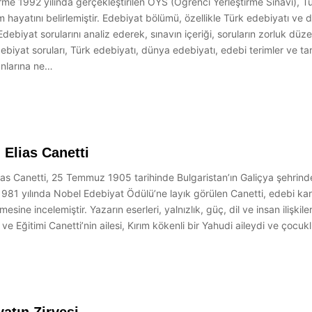
rme 1992 yılında gerçekleştirilen ÖYS (Öğrenci Yerleştirme Sınavı), T
m hayatını belirlemiştir. Edebiyat bölümü, özellikle Türk edebiyatı ve
biyat sorularını analiz ederek, sınavın içeriği, soruların zorluk düzey
biyat soruları, Türk edebiyatı, dünya edebiyatı, edebi terimler ve tar
lanlarına ne…
 Elias Canetti
lias Canetti, 25 Temmuz 1905 tarihinde Bulgaristan’ın Galiçya şehri
1981 yılında Nobel Edebiyat Ödülü’ne layık görülen Canetti, edebi kar
esine incelemiştir. Yazarın eserleri, yalnızlık, güç, dil ve insan ilişkil
tı ve Eğitimi Canetti’nin ailesi, Kırım kökenli bir Yahudi aileydi ve ço