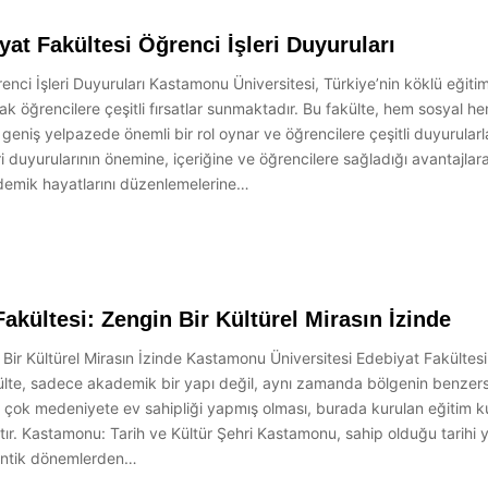
at Fakültesi Öğrenci İşleri Duyuruları
ci İşleri Duyuruları Kastamonu Üniversitesi, Türkiye’nin köklü eğitim
k öğrencilere çeşitli fırsatlar sunmaktadır. Bu fakülte, hem sosyal h
bu geniş yelpazede önemli bir rol oynar ve öğrencilere çeşitli duyurul
ri duyurularının önemine, içeriğine ve öğrencilere sağladığı avantajla
kademik hayatlarını düzenlemelerine…
kültesi: Zengin Bir Kültürel Mirasın İzinde
r Kültürel Mirasın İzinde Kastamonu Üniversitesi Edebiyat Fakültesi, T
külte, sadece akademik bir yapı değil, aynı zamanda bölgenin benzers
ok medeniyete ev sahipliği yapmış olması, burada kurulan eğitim kuru
r. Kastamonu: Tarih ve Kültür Şehri Kastamonu, sahip olduğu tarihi yap
. Antik dönemlerden…