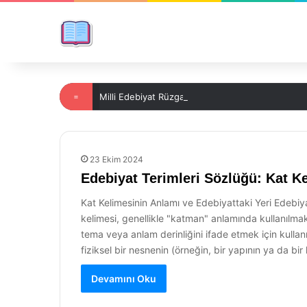
=
Milli Edebiyat Rüzgarında Şiir: Gelenekten Gele
23 Ekim 2024
Edebiyat Terimleri Sözlüğü: Kat K
Kat Kelimesinin Anlamı ve Edebiyattaki Yeri Edebiya
kelimesi, genellikle "katman" anlamında kullanılmakt
tema veya anlam derinliğini ifade etmek için kullanı
fiziksel bir nesnenin (örneğin, bir yapının ya da b
Devamını Oku