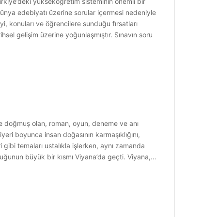
ürkiye’deki yükseköğretim sisteminin önemli bir
 dünya edebiyatı üzerine sorular içermesi nedeniyle
i, konuları ve öğrencilere sunduğu fırsatları
ihsel gelişim üzerine yoğunlaşmıştır. Sınavın soru
nde doğmuş olan, roman, oyun, deneme ve anı
iyeri boyunca insan doğasının karmaşıklığını,
eri gibi temaları ustalıkla işlerken, aynı zamanda
cukluğunun büyük bir kısmı Viyana’da geçti. Viyana,…