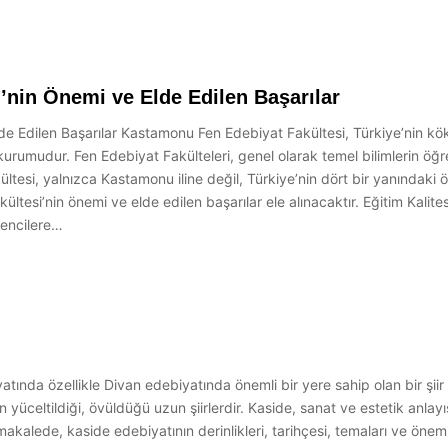
nin Önemi ve Elde Edilen Başarılar
e Edilen Başarılar Kastamonu Fen Edebiyat Fakültesi, Türkiye’nin kök
urumudur. Fen Edebiyat Fakülteleri, genel olarak temel bilimlerin öğret
ltesi, yalnızca Kastamonu iline değil, Türkiye’nin dört bir yanındaki
tesi’nin önemi ve elde edilen başarılar ele alınacaktır. Eğitim Kalites
rencilere…
atında özellikle Divan edebiyatında önemli bir yere sahip olan bir şii
ın yüceltildiği, övüldüğü uzun şiirlerdir. Kaside, sanat ve estetik anlayı
u makalede, kaside edebiyatının derinlikleri, tarihçesi, temaları ve öne